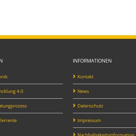
EN
INFORMATIONEN
hnik
Kontakt
icklung 4.0
News
atungprozess
Datenschutz
lerrente
Impressum
Nachhaltigkeitsinformation